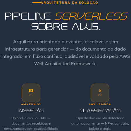
ARQUITETURA DA SOLUÇÃO
Pipeline
serverless
sobre AWS.
Arquitetura orientada a eventos, escalável e sem
infraestrutura para gerenciar — do documento ao dado
integrado, em fluxo contínuo, auditável e validado pelo AWS
Well-Architected Framework.
S3
λ
01
02
AMAZON S3
AWS LAMBDA
Ingestão
Classificação
Upload, e-mail ou API —
Tipo de documento detectado
documentos recebidos e
automaticamente — NF-e, contrato,
armazenados com rastreabilidade
boleto e mais.