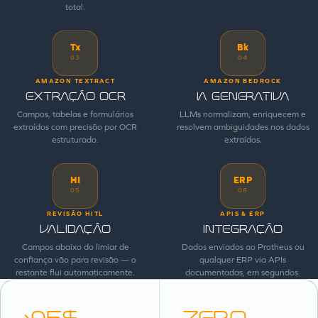
total.
Tx
Bk
03
04
AMAZON TEXTRACT
AMAZON BEDROCK
Extração OCR
IA Generativa
Campos, tabelas e formulários
LLMs normalizam, enriquecem e
extraídos com precisão por OCR
resolvem ambiguidades nos dados
estruturado.
extraídos.
HI
ERP
05
06
REVISÃO HITL
APIS & ERP
Validação
Integração
Campos abaixo do limiar de
Dados enviados ao Protheus ou
confiança vão para revisão — o
qualquer ERP via APIs
restante flui automaticamente.
documentadas, em segundos.