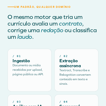
UM PADRÃO, QUALQUER DOMÍNIO
O mesmo motor que tria um
currículo avalia um
contrato
,
corrige uma
redação
ou classifica
um
laudo
.
/
01
/
02
Ingestão
Extração
assíncrona
Documento ou mídia
recebidos por upload,
Textract, Transcribe e
página pública ou API.
Rekognition convertem
conteúdo em texto e
sinais.
/
03
/
04