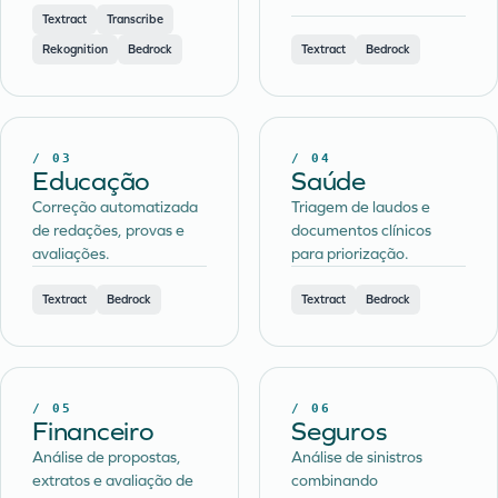
Textract
Transcribe
Rekognition
Bedrock
Textract
Bedrock
/
03
/
04
Educação
Saúde
Correção automatizada
Triagem de laudos e
de redações, provas e
documentos clínicos
avaliações.
para priorização.
Textract
Bedrock
Textract
Bedrock
/
05
/
06
Financeiro
Seguros
Análise de propostas,
Análise de sinistros
extratos e avaliação de
combinando