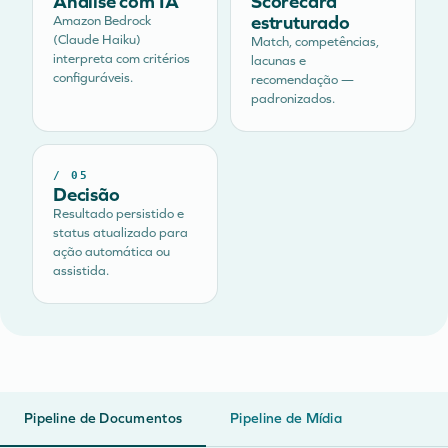
Análise com IA
Scorecard
estruturado
Amazon Bedrock
(Claude Haiku)
Match, competências,
interpreta com critérios
lacunas e
configuráveis.
recomendação —
padronizados.
/
05
Decisão
Resultado persistido e
status atualizado para
ação automática ou
assistida.
Pipeline de Documentos
Pipeline de Mídia