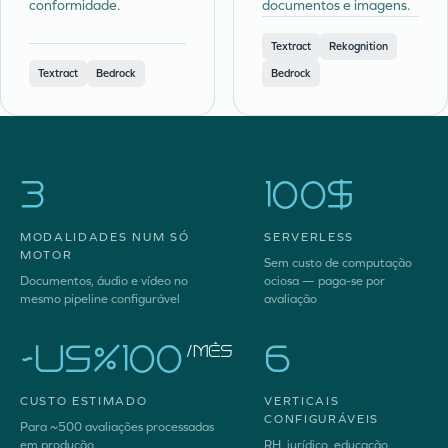
conformidade.
documentos e imagens.
Textract
Rekognition
Textract
Bedrock
Bedrock
3
100%
MODALIDADES NUM SÓ
SERVERLESS
MOTOR
Sem custo de computação
Documentos, áudio e vídeo no
ociosa — paga-se por
mesmo pipeline configurável
avaliação
~US$100
6
/mês
CUSTO ESTIMADO
VERTICAIS
CONFIGURÁVEIS
Para ~500 avaliações processadas
em produção
RH, jurídico, educação,