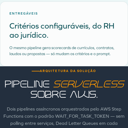
ENTREGÁVEIS
Critérios configuráveis, do RH
ao jurídico.
O mesmo pipeline gera scorecards de currículos, contratos,
laudos ou propostas — só mudam os critérios e o prompt.
ARQUITETURA DA SOLUÇÃO
Pipeline
serverless
sobre AWS.
Dois pipelines assíncronos orquestrados pelo AWS Step
Functions com o padrão WAIT_FOR_TASK_TOKEN — sem
polling entre serviços, Dead Letter Queues em cada