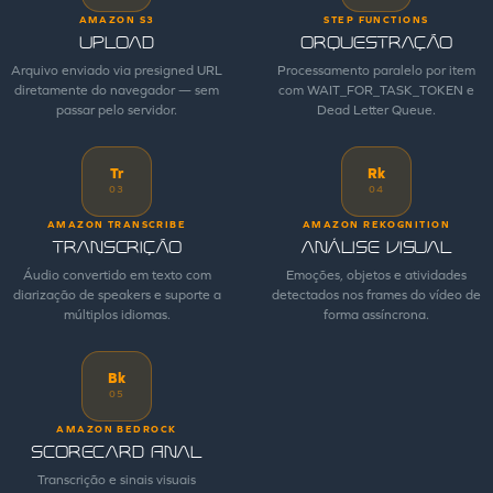
AMAZON S3
STEP FUNCTIONS
Upload
Orquestração
Arquivo enviado via presigned URL
Processamento paralelo por item
diretamente do navegador — sem
com WAIT_FOR_TASK_TOKEN e
passar pelo servidor.
Dead Letter Queue.
Tr
Rk
03
04
AMAZON TRANSCRIBE
AMAZON REKOGNITION
Transcrição
Análise visual
Áudio convertido em texto com
Emoções, objetos e atividades
diarização de speakers e suporte a
detectados nos frames do vídeo de
múltiplos idiomas.
forma assíncrona.
Bk
05
AMAZON BEDROCK
Scorecard final
Transcrição e sinais visuais