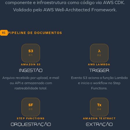
componente e infraestrutura como código via AWS CDK.
Validado pelo AWS Well-Architected Framework.
PIPELINE DE DOCUMENTOS
01
S3
λ
01
02
AMAZON S3
AWS LAMBDA
Ingestão
Trigger
Arquivo recebido por upload, e-mail
Evento S3 aciona a função Lambda
ou API e armazenado com
e inicia o workflow no Step
rastreabilidade total.
Functions.
SF
Tx
03
04
STEP FUNCTIONS
AMAZON TEXTRACT
Orquestração
Extração