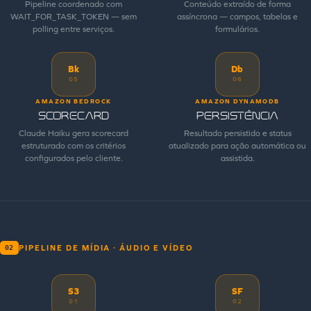
Pipeline coordenado com
Conteúdo extraído de forma
WAIT_FOR_TASK_TOKEN — sem
assíncrona — campos, tabelas e
polling entre serviços.
formulários.
Bk
Db
05
06
AMAZON BEDROCK
AMAZON DYNAMODB
Scorecard
Persistência
Claude Haiku gera scorecard
Resultado persistido e status
estruturado com os critérios
atualizado para ação automática ou
configurados pelo cliente.
assistida.
PIPELINE DE MÍDIA · ÁUDIO E VÍDEO
02
S3
SF
01
02