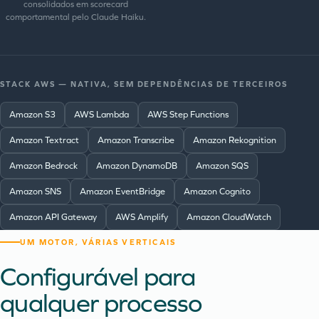
consolidados em scorecard
comportamental pelo Claude Haiku.
STACK AWS — NATIVA, SEM DEPENDÊNCIAS DE TERCEIROS
Amazon S3
AWS Lambda
AWS Step Functions
Amazon Textract
Amazon Transcribe
Amazon Rekognition
Amazon Bedrock
Amazon DynamoDB
Amazon SQS
Amazon SNS
Amazon EventBridge
Amazon Cognito
Amazon API Gateway
AWS Amplify
Amazon CloudWatch
UM MOTOR, VÁRIAS VERTICAIS
Configurável para
qualquer processo