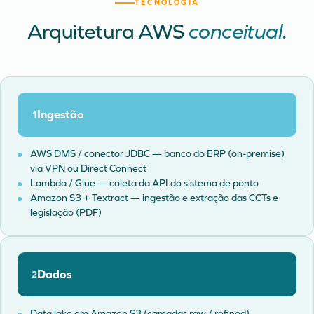
TECNOLOGIA
Arquitetura AWS
conceitual
.
Ingestão
1
AWS DMS / conector JDBC — banco do ERP (on-premise)
via VPN ou Direct Connect
Lambda / Glue — coleta da API do sistema de ponto
Amazon S3 + Textract — ingestão e extração das CCTs e
legislação (PDF)
Dados
2
Data lake em Amazon S3 (camadas raw / refined)