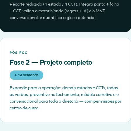
Recorte reduzido (1 estado / 1 CCT). Integra ponto + folha
+ CCT, valida o motor híbrido (regras + IA) e o MVP
conversacional, e quantifica a glosa potencial.
PÓS-POC
Fase 2 — Projeto completo
+ 14 semanas
Expande para a operação: demais estados e CCTs, todas
as verbas, preventivo no fechamento, módulo corretivo e o
conversacional para toda a diretoria — com permissões por
centro de custo.