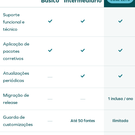
Básico
Intermediário
Suporte
funcional e
técnico
Aplicação de
pacotes
corretivos
Atualizações
—
periódicas
Migração de
—
—
1 inclusa / ano
release
Guarda de
—
Até 50 fontes
Ilimitada
customizações