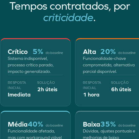
Tempos contratados, por
criticidade
.
5%
20%
Crítico
Alta
do baseline
do baseline
Sistema indisponível,
Funcionalidade-chave
processo crítico parado,
comprometida, alternativa
impacto generalizado.
parcial disponível.
RESPOSTA
SOLUÇÃO
RESPOSTA
SOLUÇÃO
INICIAL
2h úteis
INICIAL
6h úteis
Imediata
1 hora
40%
35%
Média
Baixa
do baseline
do baseline
Funcionalidade afetada,
Dúvidas, ajustes pontuais e
mas com workaround viável
melhorias de baixo